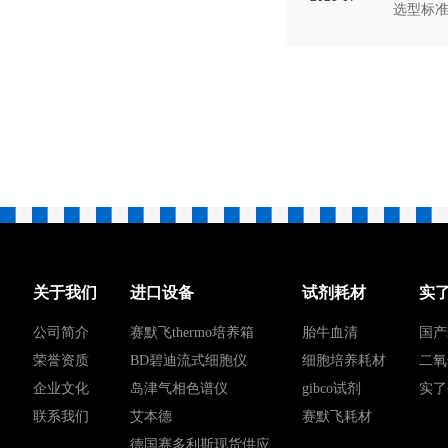
选型标
力和市
关于我们
进口设备
试剂耗材
实
公司简介
赛默飞thermo培养箱
胎牛血清
国产
荣誉资质
BD碧迪流式细胞仪
细胞培养耗材
二氧
企业文化
岛津气相色谱仪
gibco试剂
实了
联系我们
艾本德
赛默飞耗材
德国赛多利斯现货供应