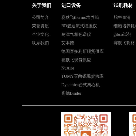
关于我们
进口设备
试剂耗材
公司简介
赛默飞thermo培养箱
胎牛血清
荣誉资质
BD碧迪流式细胞仪
细胞培养耗
企业文化
岛津气相色谱仪
gibco试剂
联系我们
艾本德
赛默飞耗材
德国赛多利斯现货供应
赛默飞现货供应
NuAire
TOMY灭菌锅现货供应
Dynamica台式离心机
宾德Binder