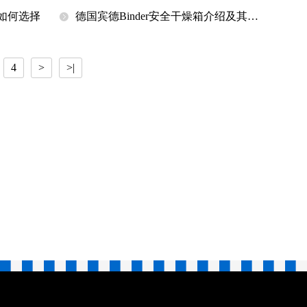
箱如何选择
德国宾德Binder安全干燥箱介绍及其型
号
4
>
>|