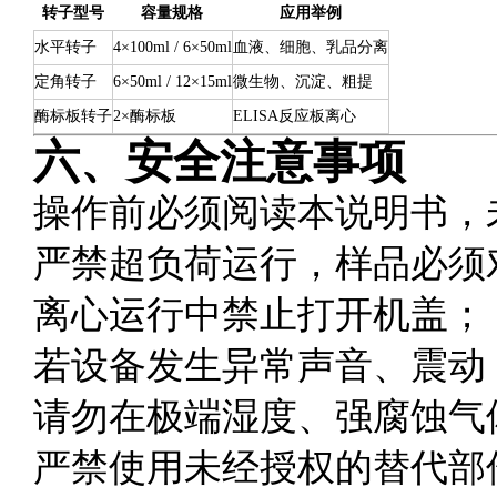
转子型号
容量规格
应用举例
水平转子
4×100ml / 6×50ml
血液、细胞、乳品分离
定角转子
6×50ml / 12×15ml
微生物、沉淀、粗提
酶标板转子
2×酶标板
ELISA反应板离心
六、安全注意事项
操作前必须阅读本说明书，
严禁超负荷运行，样品必须
离心运行中禁止打开机盖；
若设备发生异常声音、震动
请勿在极端湿度、强腐蚀气
严禁使用未经授权的替代部