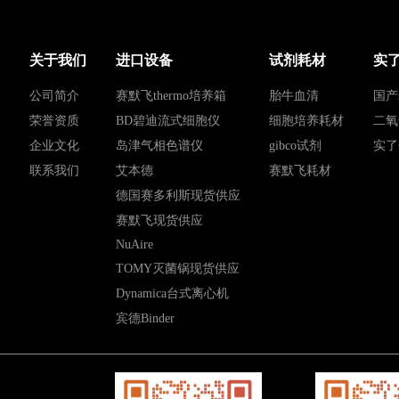
关于我们
进口设备
试剂耗材
实
公司简介
赛默飞thermo培养箱
胎牛血清
国产
荣誉资质
BD碧迪流式细胞仪
细胞培养耗材
二氧
企业文化
岛津气相色谱仪
gibco试剂
实了
联系我们
艾本德
赛默飞耗材
德国赛多利斯现货供应
赛默飞现货供应
NuAire
TOMY灭菌锅现货供应
Dynamica台式离心机
宾德Binder