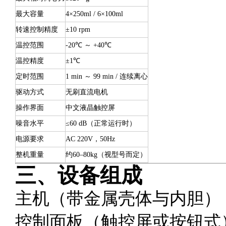
最大容量
4×250ml / 6×100ml
转速控制精度
±10 rpm
温控范围
-20℃ ～ +40℃
温控精度
±1℃
定时范围
1 min ～ 99 min / 连续离心
驱动方式
无刷直流电机
操作界面
中文液晶触控屏
噪音水平
≤60 dB（正常运行时）
电源要求
AC 220V，50Hz
整机重量
约60–80kg（视型号而定）
三、设备组成
主机（带金属壳体与内胆）
控制面板（触控屏或按钮式