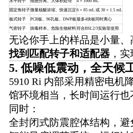
水平转子
细胞分离、大体积处理
4 × 1000 mL
固定角转子
微量核酸浓缩、快速沉淀
6 × 85 mL 或 30 × 1.5 mL
板式转子
PCR板、96孔板、DWP板
最多4块板同时离心
气密转子
病毒样本、危险生物材料
符合BSL2/3实验室使用
无论你手上的样品是小量、
找到匹配转子和适配器
，实
5.
低噪低震动，全天候
5910 Ri 内部采用精密电
馆环境相当，长时间运行也
同时：
全封闭式防震腔体结构，避