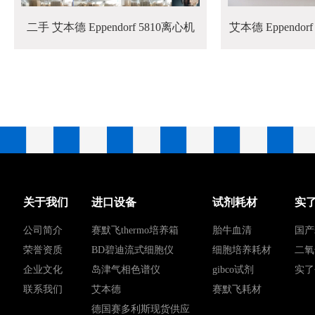
二手 艾本德 Eppendorf 5810离心机
艾本德 Eppend
关于我们
进口设备
试剂耗材
实
公司简介
赛默飞thermo培养箱
胎牛血清
国产
荣誉资质
BD碧迪流式细胞仪
细胞培养耗材
二氧
企业文化
岛津气相色谱仪
gibco试剂
实了
联系我们
艾本德
赛默飞耗材
德国赛多利斯现货供应